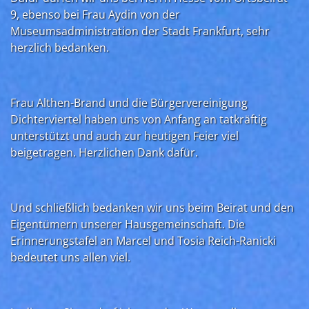
9, ebenso bei Frau Aydin von der
Museumsadministration der Stadt Frankfurt, sehr
herzlich bedanken.
Frau Althen-Brand und die Bürgervereinigung
Dichterviertel haben uns von Anfang an tatkräftig
unterstützt und auch zur heutigen Feier viel
beigetragen. Herzlichen Dank dafür.
Und schließlich bedanken wir uns beim Beirat und den
Eigentümern unserer Hausgemeinschaft. Die
Erinnerungstafel an Marcel und Tosia Reich-Ranicki
bedeutet uns allen viel.