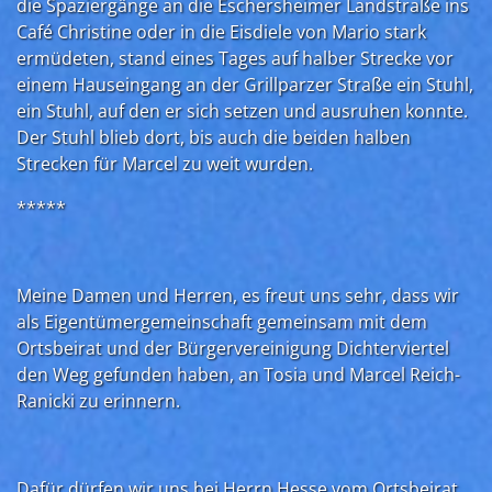
die Spaziergänge an die Eschersheimer Landstraße ins
Café Christine oder in die Eisdiele von Mario stark
ermüdeten, stand eines Tages auf halber Strecke vor
einem Hauseingang an der Grillparzer Straße ein Stuhl,
ein Stuhl, auf den er sich setzen und ausruhen konnte.
Der Stuhl blieb dort, bis auch die beiden halben
Strecken für Marcel zu weit wurden.
*****
Meine Damen und Herren, es freut uns sehr, dass wir
als Eigentümergemeinschaft gemeinsam mit dem
Ortsbeirat und der Bürgervereinigung Dichterviertel
den Weg gefunden haben, an Tosia und Marcel Reich-
Ranicki zu erinnern.
Dafür dürfen wir uns bei Herrn Hesse vom Ortsbeirat