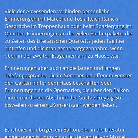
Viele der Anwesenden verbinden persönliche
Erinnerungen mit Marcel und Tosia Reich-Ranicki,
Gespräche im Treppenhaus oder beim Spaziergang im
Quartier, Erinnerungen an die vielen Bücherpakete, die
zu Zeiten des Literarischen Quartetts jeden Tag hier
eintrafen und die man gerne entgegennahm, wenn
oben in der zweiten Etage niemand zu Hause war.
Erinnerungen aber auch an die lauten und langen
Telefongespräche, die im Sommer bei offenem Fenster
den Garten hinter dem Haus beschallten oder
Erinnerungen an die Opernarien, die über den Balkon
hinter mir diesen Abschnitt der Gustav-Freytag-Str.
bisweilen zu einem „Konzertsaal“ werden ließen.
Es ist dies im übrigen ein Balkon, der in die Literatur
eingegangen ist, durch das letzte Kapitel von Marcel